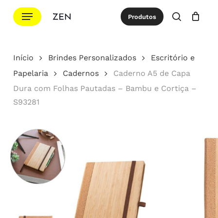
Ir
Menu
Produtos
para
procurar
Cotação
Close
Cart
o
conteúdo
Início
Brindes Personalizados
Escritório e
principal
Papelaria
Cadernos
Caderno A5 de Capa
Dura com Folhas Pautadas – Bambu e Cortiça –
S93281