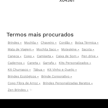
X04361
Termos mais procurados
Brindes
Mochila
Chaveiro
Cordão
Bolsa Térmica
Mala de Viagem
Mochila Saco
Moleskine
Sacola
Caneca
Copo
Camiseta
Caixa de Som
Pen drive
Cadernos
Caneta
Garrafa
Kits Personalizados
Kit Churrasco
Tábua
Kit Vinho e Queijo
Brindes Ecológicos
Brinde Corporativo
Copo Fibra de Arroz
Brindes Personalizadas Baratos
Zen Brindes
✨