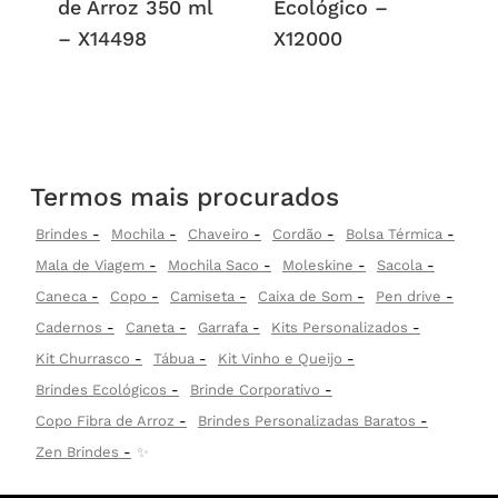
de Arroz 350 ml
Ecológico –
– X14498
X12000
Termos mais procurados
Brindes
Mochila
Chaveiro
Cordão
Bolsa Térmica
Mala de Viagem
Mochila Saco
Moleskine
Sacola
Caneca
Copo
Camiseta
Caixa de Som
Pen drive
Cadernos
Caneta
Garrafa
Kits Personalizados
Kit Churrasco
Tábua
Kit Vinho e Queijo
Brindes Ecológicos
Brinde Corporativo
Copo Fibra de Arroz
Brindes Personalizadas Baratos
Zen Brindes
✨