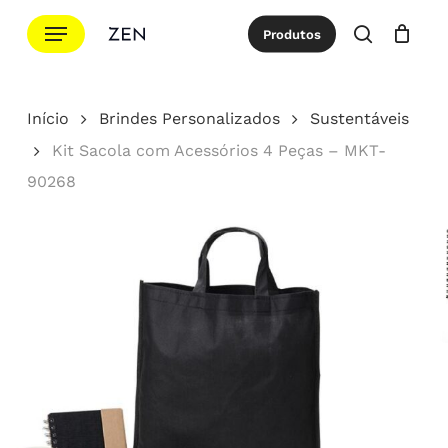
Ir
Menu
Produtos
para
procurar
Cotação
Close
Cart
o
conteúdo
Início
Brindes Personalizados
Sustentáveis
principal
Kit Sacola com Acessórios 4 Peças – MKT-
90268