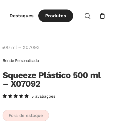
Close
procurar
Destaques
P
r
o
d
u
t
o
s
Cart
o 500 ml – X07092
Brinde Personalizado
Squeeze Plástico 500 ml
– X07092
5
avaliações
Avaliado
5
como
5.00
de
5, com
Fora de estoque
baseado
em
avaliações