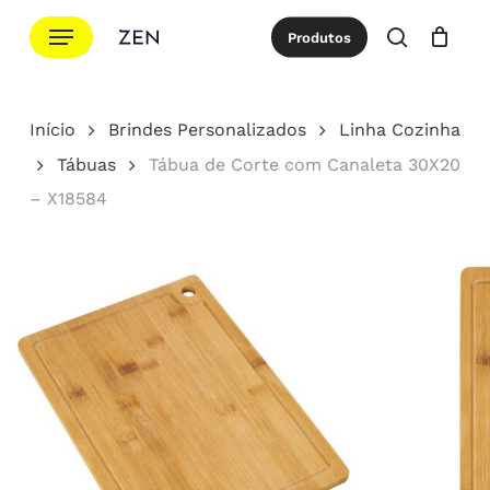
Ir
Menu
Produtos
para
procurar
Cotação
Close
Cart
o
conteúdo
Início
Brindes Personalizados
Linha Cozinha
principal
Tábuas
Tábua de Corte com Canaleta 30X20
– X18584