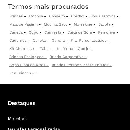
Termos mais procurados
Brindes
Mochila
Chaveiro
Cordão
Bolsa Térmica
Mala de Viagem
Mochila Saco
Moleskine
Sacola
Caneca
Copo
Camiseta
Caixa de Som
Pen drive
Cadernos
Caneta
Garrafa
Kits Personalizados
Kit Churrasco
Tábua
Kit Vinho e Queijo
Brindes Ecológicos
Brinde Corporativo
Copo Fibra de Arroz
Brindes Personalizadas Baratos
Zen Brindes
✨
Destaques
Mochilas
Garrafas Personalizadas