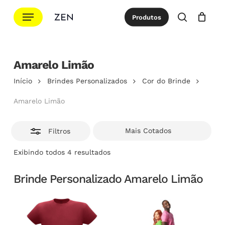
Ir
Menu
Produtos
para
Esconde
procurar
Cotação
Close
Cart
o
conteúdo
principal
Amarelo Limão
Início
Brindes Personalizados
Cor do Brinde
Amarelo Limão
Filtros
Classificado
Exibindo todos 4 resultados
por
popularidade
Brinde Personalizado Amarelo Limão