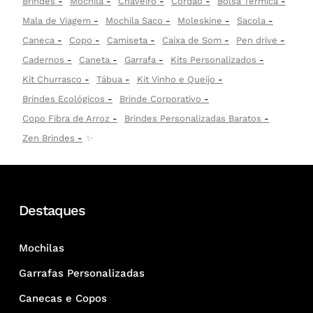
Brindes
Mochila
Chaveiro
Cordão
Bolsa Térmica
Mala de Viagem
Mochila Saco
Moleskine
Sacola
Caneca
Copo
Camiseta
Caixa de Som
Pen drive
Cadernos
Caneta
Garrafa
Kits Personalizados
Kit Churrasco
Tábua
Kit Vinho e Queijo
Brindes Ecológicos
Brinde Corporativo
Copo Fibra de Arroz
Brindes Personalizadas Baratos
Zen Brindes
✨
Destaques
Mochilas
Garrafas Personalizadas
Canecas e Copos