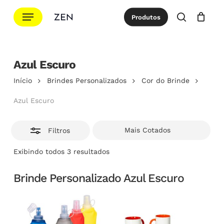
Ir
Menu
Produtos
para
Esconde
procurar
Cotação
Close
Cart
o
conteúdo
principal
Azul Escuro
Início
Brindes Personalizados
Cor do Brinde
Azul Escuro
Filtros
Classificado
Exibindo todos 3 resultados
por
popularidade
Brinde Personalizado Azul Escuro