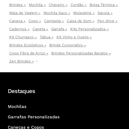
Brindes
Mochila
Chaveiro
Cordão
Bolsa Térmica
Mala de Viagem
Mochila Saco
Moleskine
Sacola
Caneca
Copo
Camiseta
Caixa de Som
Pen drive
Cadernos
Caneta
Garrafa
Kits Personalizados
Kit Churrasco
Tábua
Kit Vinho e Queijo
Brindes Ecológicos
Brinde Corporativo
Copo Fibra de Arroz
Brindes Personalizadas Baratos
Zen Brindes
✨
Destaques
Mochilas
Garrafas Personalizadas
Canecas e Copos