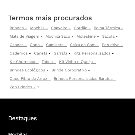
Termos mais procurados
Brindes
Mochila
Chaveiro
Cordão
Bolsa Térmica
Mala de Viagem
Mochila Saco
Moleskine
Sacola
Caneca
Copo
Camiseta
Caixa de Som
Pen drive
Cadernos
Caneta
Garrafa
Kits Personalizados
Kit Churrasco
Tábua
Kit Vinho e Queijo
Brindes Ecológicos
Brinde Corporativo
Copo Fibra de Arroz
Brindes Personalizadas Baratos
Zen Brindes
✨
Destaques
Mochilas