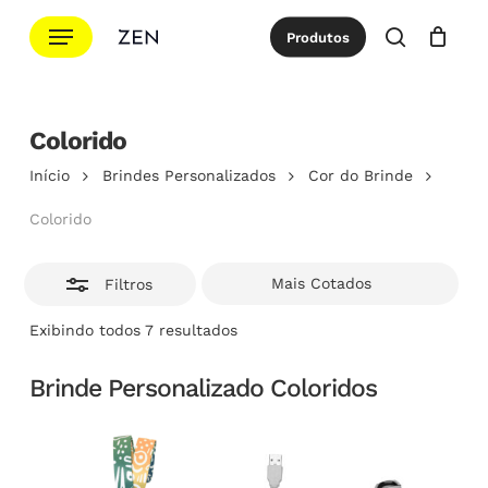
Ir
Menu
Produtos
para
Esconde
procurar
Cotação
Close
Cart
o
conteúdo
principal
Colorido
Início
Brindes Personalizados
Cor do Brinde
Colorido
Filtros
Classificado
Exibindo todos 7 resultados
por
popularidade
Brinde Personalizado Coloridos