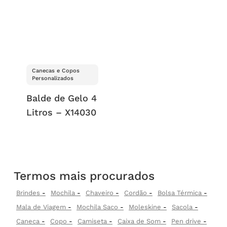
Canecas e Copos
Personalizados
Balde de Gelo 4
Litros – X14030
Termos mais procurados
Brindes
Mochila
Chaveiro
Cordão
Bolsa Térmica
Mala de Viagem
Mochila Saco
Moleskine
Sacola
Caneca
Copo
Camiseta
Caixa de Som
Pen drive