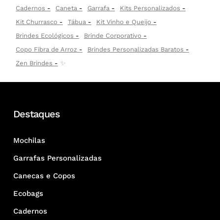
Cadernos
Caneta
Garrafa
Kits Personalizados
Kit Churrasco
Tábua
Kit Vinho e Queijo
Brindes Ecológicos
Brinde Corporativo
Copo Fibra de Arroz
Brindes Personalizadas Baratos
Zen Brindes
✨
Destaques
Mochilas
Garrafas Personalizadas
Canecas e Copos
Ecobags
Cadernos