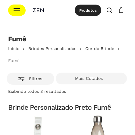
Ir
Menu
Produtos
para
Esconde
procurar
Cotação
Close
Cart
o
conteúdo
principal
Fumê
Início
Brindes Personalizados
Cor do Brinde
Fumê
Filtros
Classificado
Exibindo todos 3 resultados
por
popularidade
Brinde Personalizado Preto Fumê