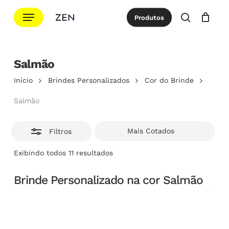
Ir
Menu
Produtos
para
Esconde
procurar
Cotação
Close
Cart
o
conteúdo
Salmão
principal
Início
Brindes Personalizados
Cor do Brinde
Salmão
Filtros
Classificado
Exibindo todos 11 resultados
por
popularidade
Brinde Personalizado na cor Salmão