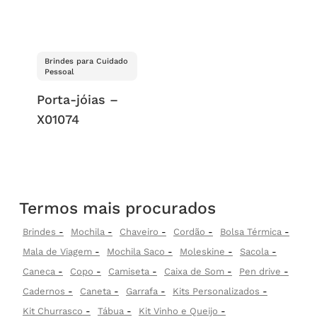
Brindes para Cuidado
Pessoal
Porta-jóias –
X01074
Termos mais procurados
Brindes
Mochila
Chaveiro
Cordão
Bolsa Térmica
Mala de Viagem
Mochila Saco
Moleskine
Sacola
Caneca
Copo
Camiseta
Caixa de Som
Pen drive
Cadernos
Caneta
Garrafa
Kits Personalizados
Kit Churrasco
Tábua
Kit Vinho e Queijo