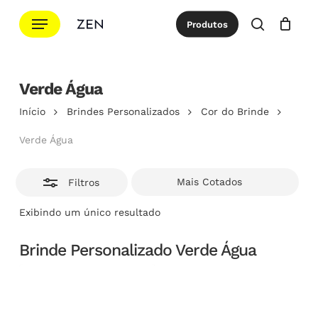
Ir
Menu
Produtos
para
Esconde
procurar
Cotação
Close
Cart
o
conteúdo
Verde Água
principal
Início
Brindes Personalizados
Cor do Brinde
Verde Água
Filtros
Exibindo um único resultado
Brinde Personalizado Verde Água