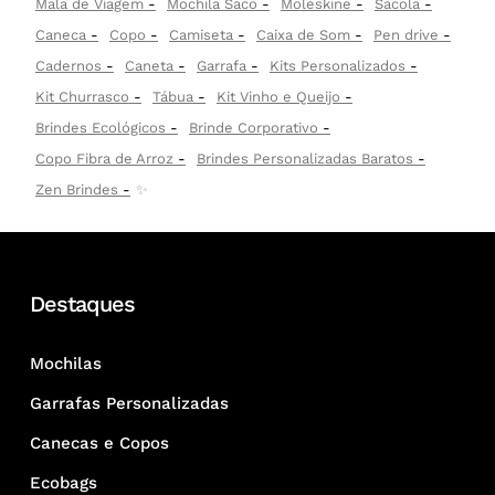
Mala de Viagem
Mochila Saco
Moleskine
Sacola
Caneca
Copo
Camiseta
Caixa de Som
Pen drive
Cadernos
Caneta
Garrafa
Kits Personalizados
Kit Churrasco
Tábua
Kit Vinho e Queijo
Brindes Ecológicos
Brinde Corporativo
Copo Fibra de Arroz
Brindes Personalizadas Baratos
Zen Brindes
✨
Destaques
Mochilas
Garrafas Personalizadas
Canecas e Copos
Ecobags