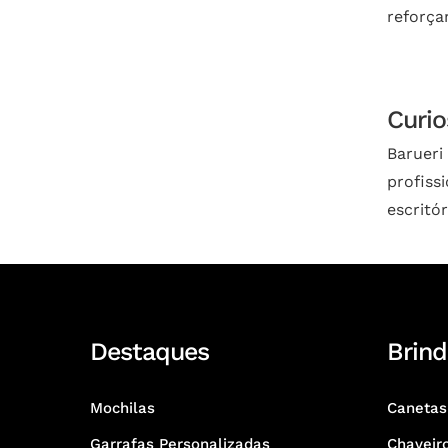
reforça
Curio
Barueri
profiss
escritó
Destaques
Brind
Mochilas
Canetas
Garrafas Personalizadas
Chaveir