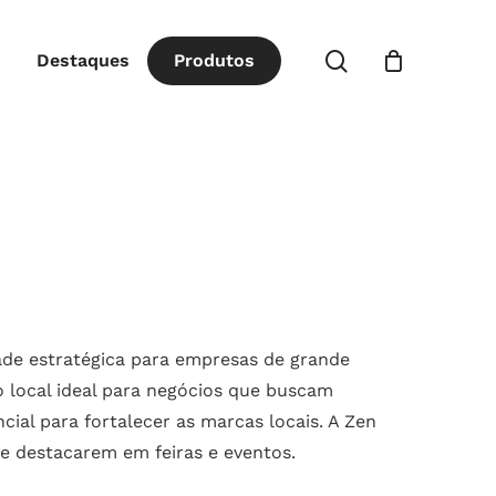
Close
procurar
Destaques
P
r
o
d
u
t
o
s
Cart
dade estratégica para empresas de grande
o local ideal para negócios que buscam
ial para fortalecer as marcas locais. A Zen
e destacarem em feiras e eventos.