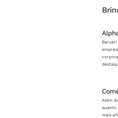
Brin
Alpha
Barueri
empresa
corpora
destaqu
Comér
Além de
quanto 
mais ef