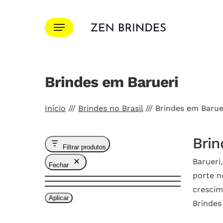
Ir
para
Menu
o
conteúdo
principal
Brindes em Barueri
Pressione Enter para pesquisar ou ESC para f
Início
///
Brindes no Brasil
///
Brindes em Barue
Brin
Filtrar produtos
Barueri
Fechar
porte n
crescim
Aplicar
Brindes