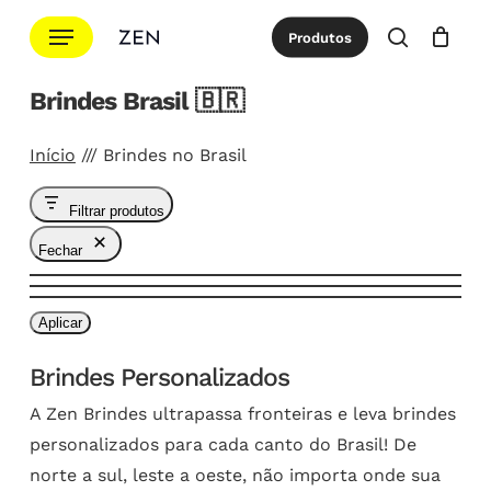
Ir
Menu
Produtos
para
procurar
Cotação
Close
Cart
o
Brindes Brasil 🇧🇷
conteúdo
principal
Início
///
Brindes no Brasil
Filtrar produtos
Fechar
Aplicar
Brindes Personalizados
A Zen Brindes ultrapassa fronteiras e leva brindes
personalizados para cada canto do Brasil! De
norte a sul, leste a oeste, não importa onde sua