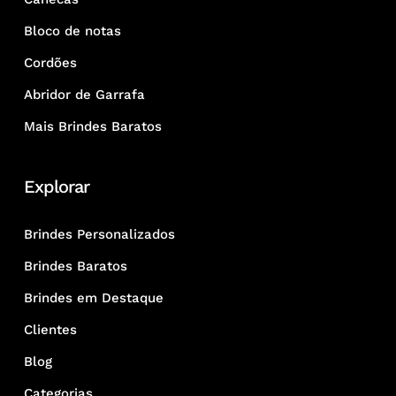
para atender às suas necessidades com brindes
personalizados de alta qualidade, criatividade e um
Bloco de notas
atendimento que faz a diferença. Do ABC Paulista ao
Cordões
interior de São Paulo, conte com a Zen Brindes para
fortalecer sua marca e alcançar seus objetivos.
Abridor de Garrafa
Mais Brindes Baratos
Explorar
Brindes Personalizados
Brindes Baratos
Brindes em Destaque
Clientes
Blog
Categorias