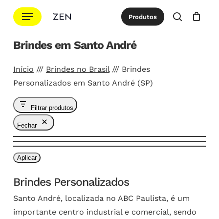
Ir
Menu
Produtos
para
procurar
Cotação
Close
Cart
o
Brindes em Santo André
conteúdo
principal
Início
///
Brindes no Brasil
///
Brindes
Personalizados em Santo André (SP)
Filtrar produtos
Fechar
Aplicar
Brindes Personalizados
Santo André, localizada no ABC Paulista, é um
importante centro industrial e comercial, sendo