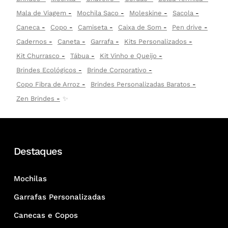
Mala de Viagem
Mochila Saco
Moleskine
Sacola
Caneca
Copo
Camiseta
Caixa de Som
Pen drive
Cadernos
Caneta
Garrafa
Kits Personalizados
Kit Churrasco
Tábua
Kit Vinho e Queijo
Brindes Ecológicos
Brinde Corporativo
Copo Fibra de Arroz
Brindes Personalizadas Baratos
Zen Brindes
✨
Destaques
Mochilas
Garrafas Personalizadas
Canecas e Copos