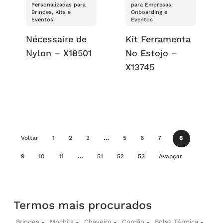
Personalizadas para
para Empresas,
Brindes, Kits e
Onboarding e
Eventos
Eventos
Nécessaire de
Kit Ferramenta
Nylon – X18501
No Estojo –
X13745
Voltar
1
2
3
…
5
6
7
8
9
10
11
…
51
52
53
Avançar
Termos mais procurados
Brindes
Mochila
Chaveiro
Cordão
Bolsa Térmica