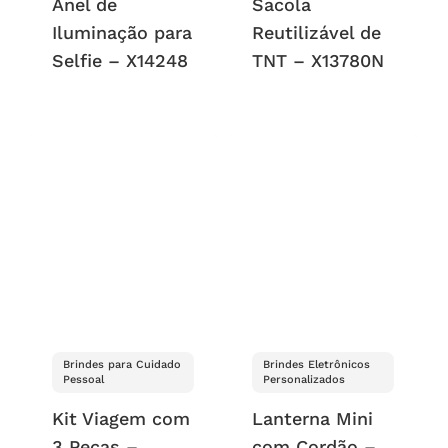
Anel de
Sacola
Iluminação para
Reutilizável de
Selfie – X14248
TNT – X13780N
Brindes para Cuidado
Brindes Eletrônicos
Pessoal
Personalizados
Kit Viagem com
Lanterna Mini
3 Peças –
com Cordão –