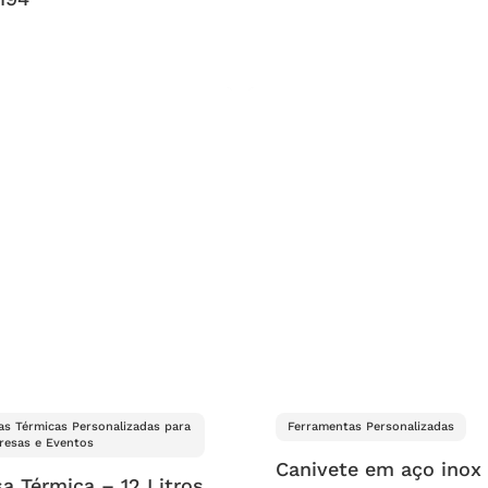
as Térmicas Personalizadas para
Ferramentas Personalizadas
esas e Eventos
Canivete em aço inox
a Térmica – 12 Litros