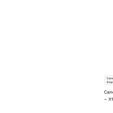
Cane
Empr
Can
– X