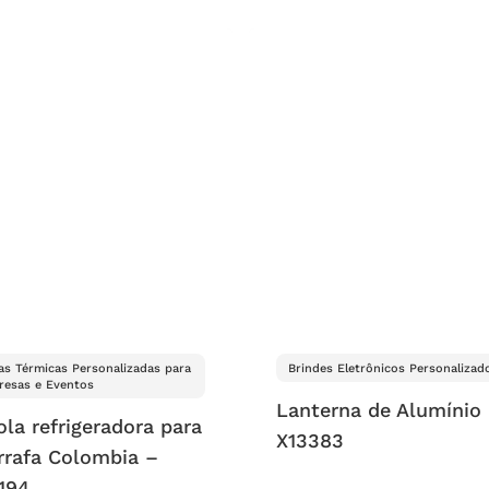
as Térmicas Personalizadas para
Brindes Eletrônicos Personalizad
esas e Eventos
Lanterna de Alumínio
la refrigeradora para
X13383
arrafa Colombia –
194