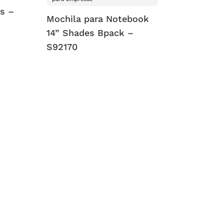
s –
Mochila para Notebook
14” Shades Bpack –
S92170