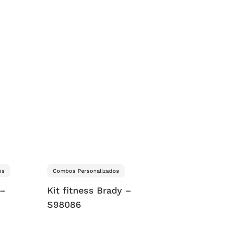
os
Combos Personalizados
 –
Kit fitness Brady –
S98086