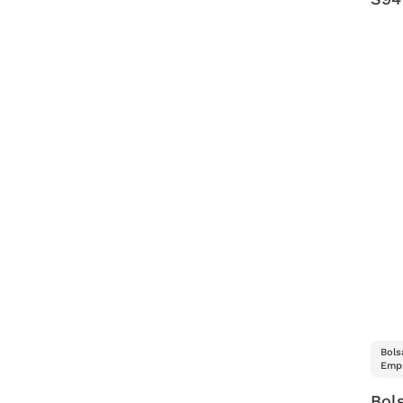
Bols
Empr
Bols