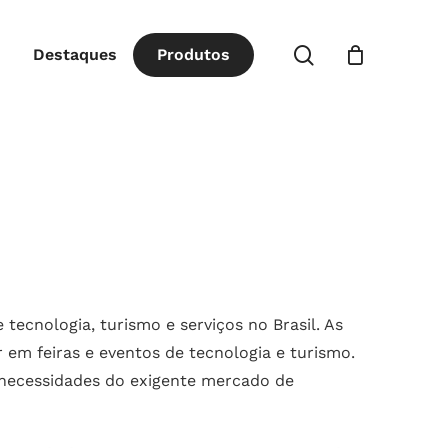
Close
procurar
Destaques
P
r
o
d
u
t
o
s
Cart
 tecnologia, turismo e serviços no Brasil. As
 em feiras e eventos de tecnologia e turismo.
 necessidades do exigente mercado de