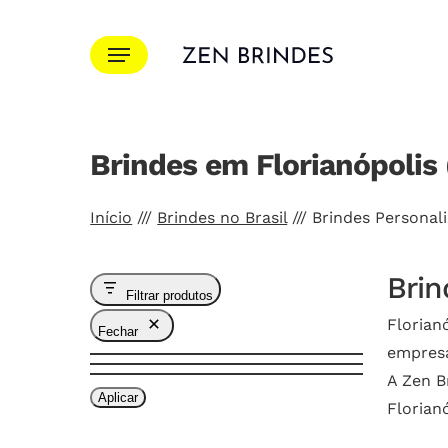
Ir
para
Menu
o
conteúdo
principal
Brindes em Florianópolis 
Pressione Enter para pesquisar ou ESC para f
Início
///
Brindes no Brasil
///
Brindes Personal
Brin
Filtrar produtos
Florian
Fechar
empres
A Zen B
Aplicar
Florian