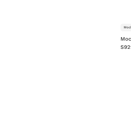
Moch
Moc
S92