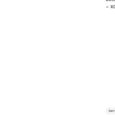
– X
Garr