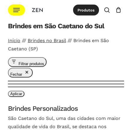
Ir
Menu
Produtos
para
procurar
Cotação
Close
Cart
o
Brindes em São Caetano do Sul
conteúdo
principal
Início
///
Brindes no Brasil
///
Brindes em São
Caetano (SP)
Filtrar produtos
Fechar
Aplicar
Brindes Personalizados
São Caetano do Sul, uma das cidades com maior
qualidade de vida do Brasil, se destaca nos