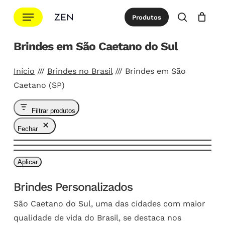
Ir
Menu
Produtos
para
procurar
Cotação
Close
Cart
o
Brindes em São Caetano do Sul
conteúdo
principal
Início
///
Brindes no Brasil
///
Brindes em São
Caetano (SP)
Filtrar produtos
Fechar
Aplicar
Brindes Personalizados
São Caetano do Sul, uma das cidades com maior
qualidade de vida do Brasil, se destaca nos