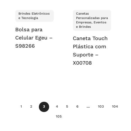
Brindes Eletrônicos
Canetas
e Tecnologia
Personalizadas para
Empresas, Eventos
e Brindes
Bolsa para
Celular Egeu –
Caneta Touch
S98266
Plástica com
Suporte –
X00708
1
2
3
4
5
6
…
103
104
105