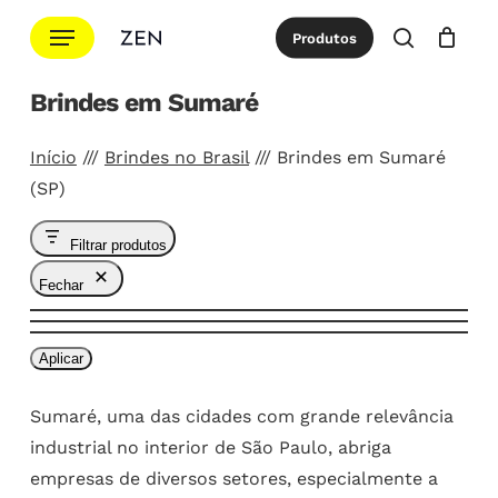
Ir
Menu
Produtos
para
procurar
Cotação
Close
Cart
o
Brindes em Sumaré
conteúdo
principal
Início
///
Brindes no Brasil
///
Brindes em Sumaré
(SP)
Filtrar produtos
Fechar
Aplicar
Sumaré, uma das cidades com grande relevância
industrial no interior de São Paulo, abriga
empresas de diversos setores, especialmente a