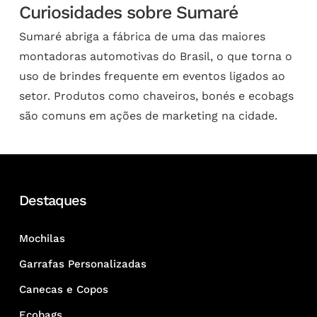
Curiosidades sobre Sumaré
Sumaré abriga a fábrica de uma das maiores
montadoras automotivas do Brasil, o que torna o
uso de brindes frequente em eventos ligados ao
setor. Produtos como chaveiros, bonés e ecobags
são comuns em ações de marketing na cidade.
Destaques
Mochilas
Garrafas Personalizadas
Canecas e Copos
Ecobags