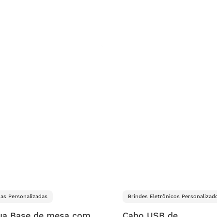
as Personalizadas
Brindes Eletrônicos Personalizad
ua Base de mesa com
Cabo USB de