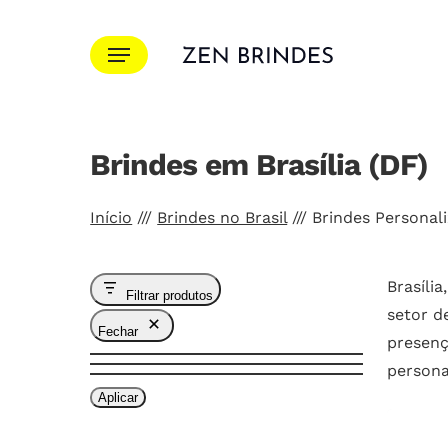
Ir
para
Menu
o
conteúdo
principal
Brindes em Brasília (DF)
Pressione Enter para pesquisar ou ESC para f
Início
///
Brindes no Brasil
///
Brindes Personali
Brasíli
Filtrar produtos
setor d
Fechar
presenç
persona
Aplicar