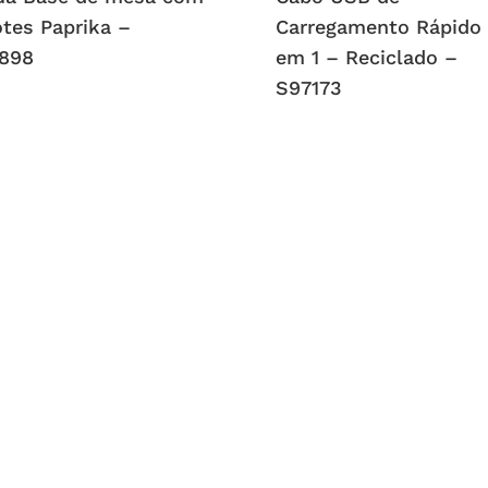
otes Paprika –
Carregamento Rápido
898
em 1 – Reciclado –
S97173