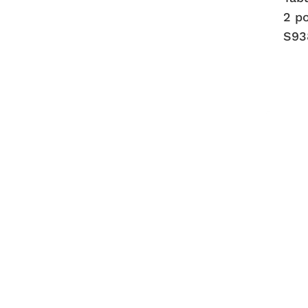
2 p
S93