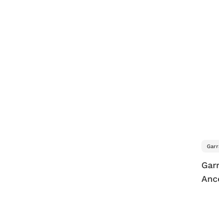
Garr
Garr
Anc