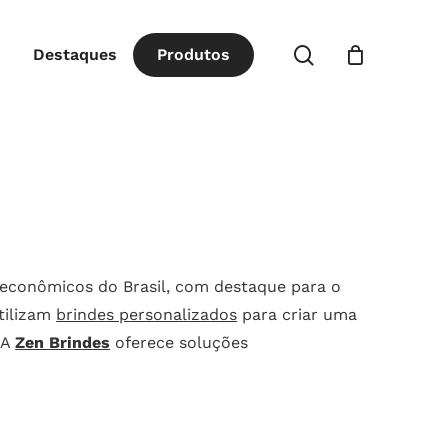
Close
procurar
Destaques
P
r
o
d
u
t
o
s
Cart
s e econômicos do Brasil, com destaque para o
utilizam
brindes personalizados
para criar uma
 A
Zen Brindes
oferece soluções