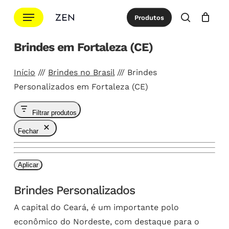
Ir
Menu
Produtos
para
procurar
Cotação
Close
Cart
o
Brindes em Fortaleza (CE)
conteúdo
principal
Início
///
Brindes no Brasil
///
Brindes
Personalizados em Fortaleza (CE)
Filtrar produtos
Fechar
Aplicar
Brindes Personalizados
A capital do Ceará, é um importante polo
econômico do Nordeste, com destaque para o