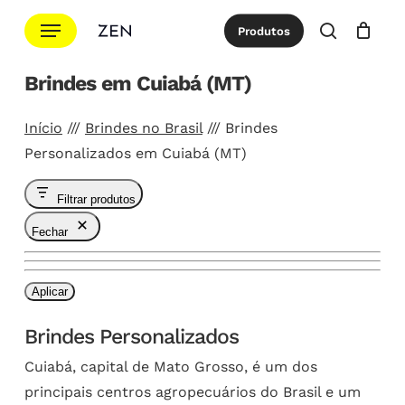
Ir
Menu
Produtos
para
procurar
Cotação
Close
Cart
o
Brindes em Cuiabá (MT)
conteúdo
principal
Início
///
Brindes no Brasil
///
Brindes
Personalizados em Cuiabá (MT)
Filtrar produtos
Fechar
Aplicar
Brindes Personalizados
Cuiabá, capital de Mato Grosso, é um dos
principais centros agropecuários do Brasil e um