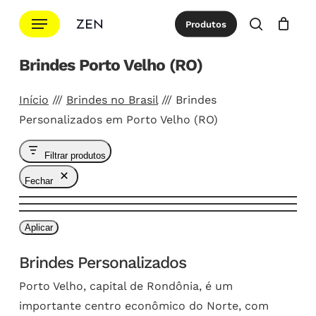
Ir
Menu
Produtos
para
procurar
Cotação
Close
Cart
o
Brindes Porto Velho (RO)
conteúdo
principal
Início
///
Brindes no Brasil
///
Brindes
Personalizados em Porto Velho (RO)
Filtrar produtos
Fechar
Aplicar
Brindes Personalizados
Porto Velho, capital de Rondônia, é um
importante centro econômico do Norte, com