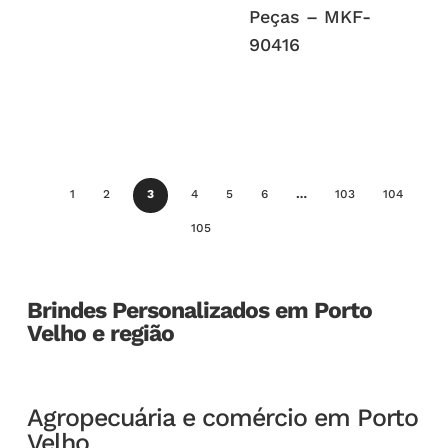
Peças – MKF-
90416
1
2
3
4
5
6
…
103
104
105
Brindes Personalizados em Porto
Velho e região
Agropecuária e comércio em Porto
Velho