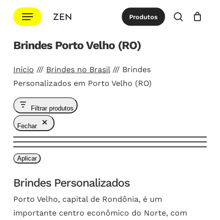
Ir
Menu
Produtos
para
procurar
Cotação
Close
Cart
o
Brindes Porto Velho (RO)
conteúdo
principal
Início
///
Brindes no Brasil
///
Brindes
Personalizados em Porto Velho (RO)
Filtrar produtos
Fechar
Aplicar
Brindes Personalizados
Porto Velho, capital de Rondônia, é um
importante centro econômico do Norte, com