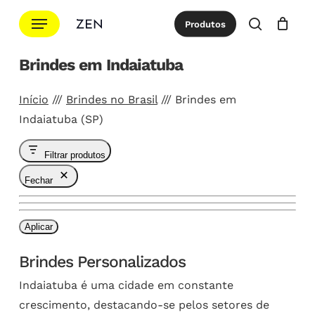
Ir
Menu
Produtos
para
procurar
Cotação
Close
Cart
o
Brindes em Indaiatuba
conteúdo
principal
Início
///
Brindes no Brasil
///
Brindes em
Indaiatuba (SP)
Filtrar produtos
Fechar
Aplicar
Brindes Personalizados
Indaiatuba é uma cidade em constante
crescimento, destacando-se pelos setores de