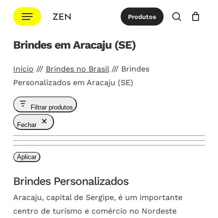
Ir
Menu
Produtos
para
procurar
Cotação
Close
Cart
o
Brindes em Aracaju (SE)
conteúdo
principal
Início
///
Brindes no Brasil
///
Brindes
Personalizados em Aracaju (SE)
Filtrar produtos
Fechar
Aplicar
Brindes Personalizados
Aracaju, capital de Sergipe, é um importante
centro de turismo e comércio no Nordeste